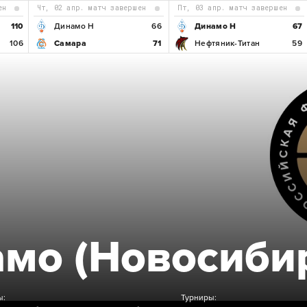
ен
чт, 02 апр. матч завершен
пт, 03 апр. матч завершен
110
Динамо Н
66
Динамо Н
67
106
Самара
71
Нефтяник-Титан
59
Б
мо (Новосиби
ы:
Турниры: