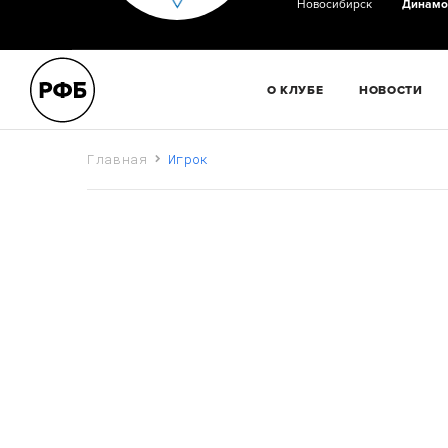
Новосибирск
Динамо
О КЛУБЕ
НОВОСТИ
Главная
Игрок