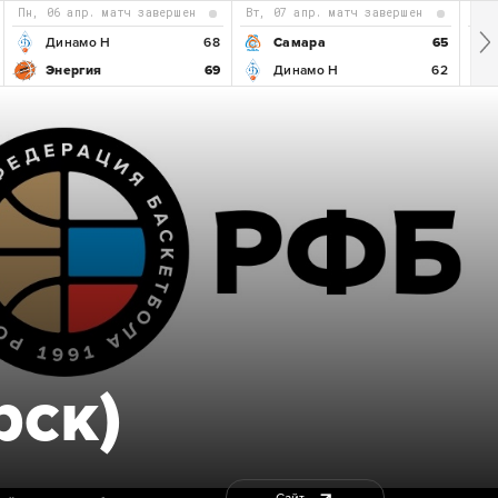
пн, 06 апр. матч завершен
вт, 07 апр. матч завершен
ср
Динамо Н
68
Самара
65
Энергия
69
Динамо Н
62
рск)