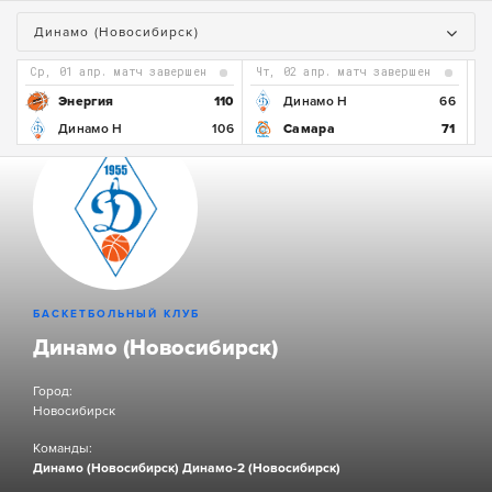
Динамо (Новосибирск)
ср, 01 апр. матч завершен
чт, 02 апр. матч завершен
5
Энергия
110
Динамо Н
66
0
Динамо Н
106
Самара
71
БАСКЕТБОЛЬНЫЙ КЛУБ
Динамо (Новосибирск)
Город:
Новосибирск
Команды:
Динамо (Новосибирск)
Динамо-2 (Новосибирск)